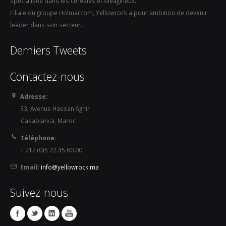
spécialisée dans les céréales et oléagineux.
Filiale du groupe Holmarcom, Yellowrock a pour ambition de devenir
leader dans son secteur.
Derniers Tweets
Contactez-nous
Adresse:
33, Avenue Hassan Sghir
Casablanca, Maroc
Téléphone:
+ 212 (0)5 22.45.60.00
Email:
info@yellowrock.ma
Suivez-nous