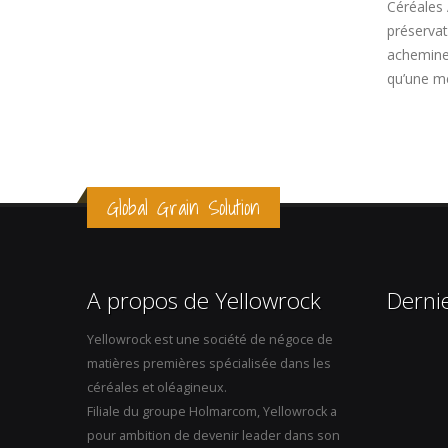
Céréales 
préservat
acheminem
qu’une m
Global Grain Solution
A propos de Yellowrock
Derni
Yellowrock est une société de négoce de
matières premières spécialisée dans les
céréales et oléagineux.
Filiale du groupe Holmarcom, Yellowrock a
pour ambition de devenir leader dans son