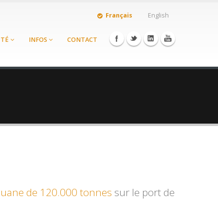
Français
English
ÉTÉ
INFOS
CONTACT
ouane de 120.000 tonnes
sur le port de