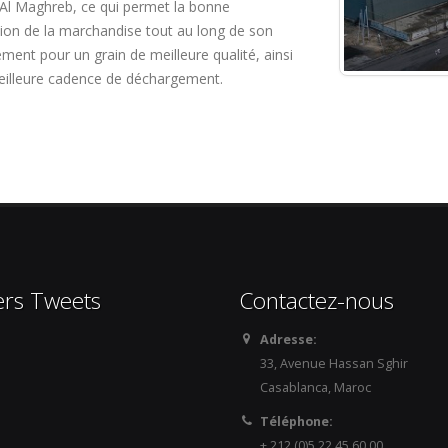
Al Maghreb, ce qui permet la bonne
ion de la marchandise tout au long de son
ent pour un grain de meilleure qualité, ainsi
eilleure cadence de déchargement.
ers Tweets
Contactez-nous
Adresse:
33, Avenue Hassan Sghir
Casablanca, Maroc
Téléphone:
+ 212 (0)5 22.45.60.00