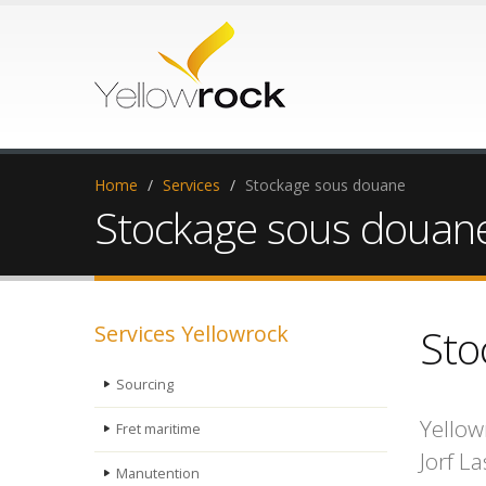
Home
/
Services
/
Stockage sous douane
Stockage sous douan
Services Yellowrock
Sto
Sourcing
Yellow
Fret maritime
Jorf La
Manutention